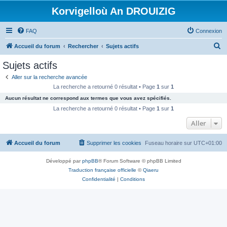
Korvigelloù An DROUIZIG
FAQ
Connexion
R
Accueil du forum
Rechercher
Sujets actifs
e
Sujets actifs
c
Aller sur la recherche avancée
h
La recherche a retourné 0 résultat • Page
1
sur
1
e
Aucun résultat ne correspond aux termes que vous avez spécifiés.
r
La recherche a retourné 0 résultat • Page
1
sur
1
c
Aller
h
Accueil du forum
Supprimer les cookies
Fuseau horaire sur
UTC+01:00
e
r
Développé par
phpBB
® Forum Software © phpBB Limited
Traduction française officielle
©
Qiaeru
Confidentialité
|
Conditions