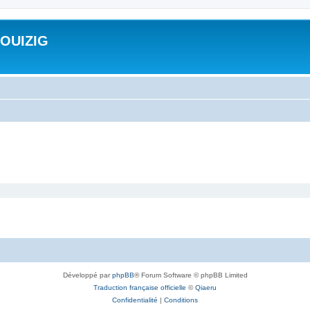
ROUIZIG
Développé par
phpBB
® Forum Software © phpBB Limited
Traduction française officielle
©
Qiaeru
Confidentialité
|
Conditions