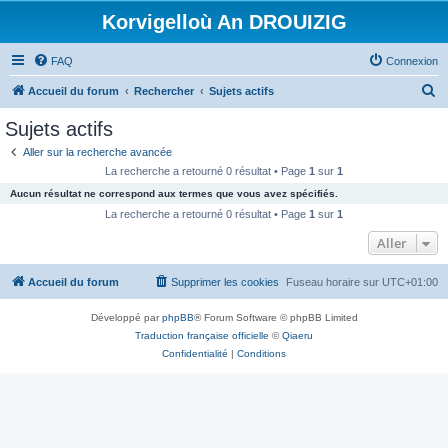
Korvigelloù An DROUIZIG
FAQ
Connexion
R
Accueil du forum
Rechercher
Sujets actifs
e
Sujets actifs
c
Aller sur la recherche avancée
h
La recherche a retourné 0 résultat • Page
1
sur
1
e
Aucun résultat ne correspond aux termes que vous avez spécifiés.
r
La recherche a retourné 0 résultat • Page
1
sur
1
c
Aller
h
Accueil du forum
Supprimer les cookies
Fuseau horaire sur
UTC+01:00
e
r
Développé par
phpBB
® Forum Software © phpBB Limited
Traduction française officielle
©
Qiaeru
Confidentialité
|
Conditions