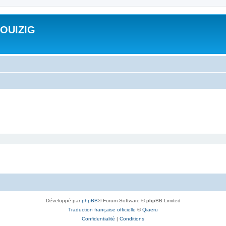
ROUIZIG
Développé par
phpBB
® Forum Software © phpBB Limited
Traduction française officielle
©
Qiaeru
Confidentialité
|
Conditions