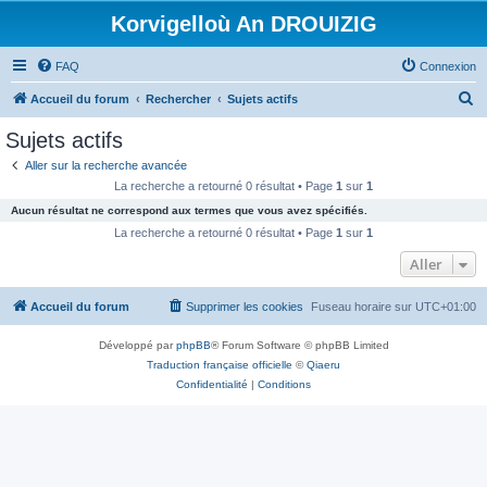
Korvigelloù An DROUIZIG
FAQ
Connexion
R
Accueil du forum
Rechercher
Sujets actifs
e
Sujets actifs
c
Aller sur la recherche avancée
h
La recherche a retourné 0 résultat • Page
1
sur
1
e
Aucun résultat ne correspond aux termes que vous avez spécifiés.
r
La recherche a retourné 0 résultat • Page
1
sur
1
c
Aller
h
Accueil du forum
Supprimer les cookies
Fuseau horaire sur
UTC+01:00
e
r
Développé par
phpBB
® Forum Software © phpBB Limited
Traduction française officielle
©
Qiaeru
Confidentialité
|
Conditions