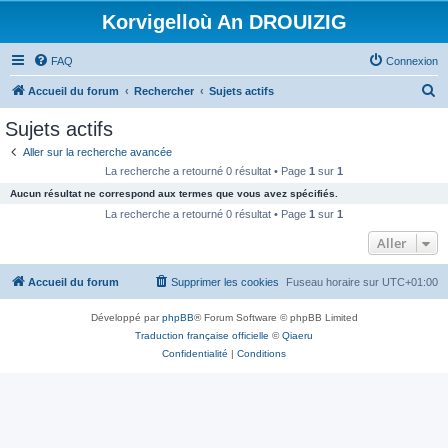
Korvigelloù An DROUIZIG
FAQ
Connexion
R
Accueil du forum
Rechercher
Sujets actifs
e
Sujets actifs
c
Aller sur la recherche avancée
h
La recherche a retourné 0 résultat • Page
1
sur
1
e
Aucun résultat ne correspond aux termes que vous avez spécifiés.
r
La recherche a retourné 0 résultat • Page
1
sur
1
c
Aller
h
Accueil du forum
Supprimer les cookies
Fuseau horaire sur
UTC+01:00
e
r
Développé par
phpBB
® Forum Software © phpBB Limited
Traduction française officielle
©
Qiaeru
Confidentialité
|
Conditions