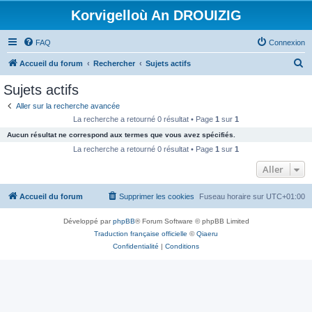
Korvigelloù An DROUIZIG
FAQ
Connexion
R
Accueil du forum
Rechercher
Sujets actifs
e
Sujets actifs
c
Aller sur la recherche avancée
h
La recherche a retourné 0 résultat • Page
1
sur
1
e
Aucun résultat ne correspond aux termes que vous avez spécifiés.
r
La recherche a retourné 0 résultat • Page
1
sur
1
c
Aller
h
Accueil du forum
Supprimer les cookies
Fuseau horaire sur
UTC+01:00
e
r
Développé par
phpBB
® Forum Software © phpBB Limited
Traduction française officielle
©
Qiaeru
Confidentialité
|
Conditions