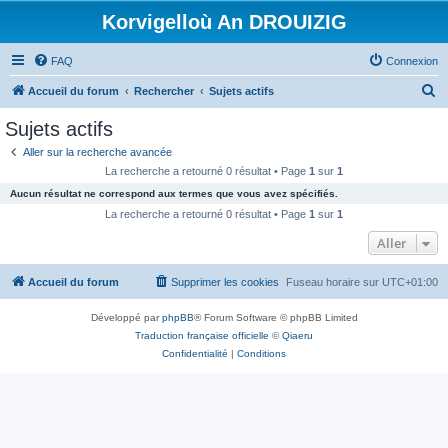
Korvigelloù An DROUIZIG
FAQ
Connexion
R
Accueil du forum
Rechercher
Sujets actifs
e
Sujets actifs
c
Aller sur la recherche avancée
h
La recherche a retourné 0 résultat • Page
1
sur
1
e
Aucun résultat ne correspond aux termes que vous avez spécifiés.
r
La recherche a retourné 0 résultat • Page
1
sur
1
c
Aller
h
Accueil du forum
Supprimer les cookies
Fuseau horaire sur
UTC+01:00
e
r
Développé par
phpBB
® Forum Software © phpBB Limited
Traduction française officielle
©
Qiaeru
Confidentialité
|
Conditions