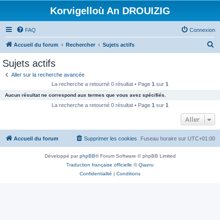
Korvigelloù An DROUIZIG
FAQ
Connexion
R
Accueil du forum
Rechercher
Sujets actifs
e
Sujets actifs
c
Aller sur la recherche avancée
h
La recherche a retourné 0 résultat • Page
1
sur
1
e
Aucun résultat ne correspond aux termes que vous avez spécifiés.
r
La recherche a retourné 0 résultat • Page
1
sur
1
c
Aller
h
Accueil du forum
Supprimer les cookies
Fuseau horaire sur
UTC+01:00
e
r
Développé par
phpBB
® Forum Software © phpBB Limited
Traduction française officielle
©
Qiaeru
Confidentialité
|
Conditions