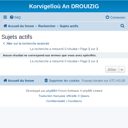
Korvigelloù An DROUIZIG
FAQ
Connexion
R
Accueil du forum
Rechercher
Sujets actifs
e
Sujets actifs
c
Aller sur la recherche avancée
h
La recherche a retourné 0 résultat • Page
1
sur
1
e
Aucun résultat ne correspond aux termes que vous avez spécifiés.
r
La recherche a retourné 0 résultat • Page
1
sur
1
c
Aller
h
Accueil du forum
Supprimer les cookies
Fuseau horaire sur
UTC+01:00
e
r
Développé par
phpBB
® Forum Software © phpBB Limited
Traduction française officielle
©
Qiaeru
Confidentialité
|
Conditions