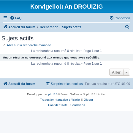
Korvigelloù An DROUIZIG
FAQ
Connexion
R
Accueil du forum
Rechercher
Sujets actifs
e
Sujets actifs
c
Aller sur la recherche avancée
h
La recherche a retourné 0 résultat • Page
1
sur
1
e
Aucun résultat ne correspond aux termes que vous avez spécifiés.
r
La recherche a retourné 0 résultat • Page
1
sur
1
c
Aller
h
Accueil du forum
Supprimer les cookies
Fuseau horaire sur
UTC+01:00
e
r
Développé par
phpBB
® Forum Software © phpBB Limited
Traduction française officielle
©
Qiaeru
Confidentialité
|
Conditions