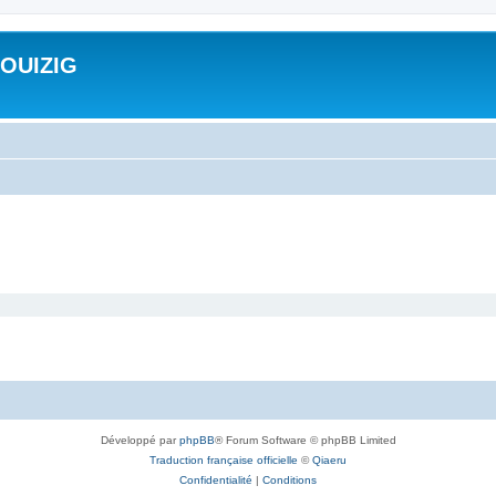
ROUIZIG
Développé par
phpBB
® Forum Software © phpBB Limited
Traduction française officielle
©
Qiaeru
Confidentialité
|
Conditions