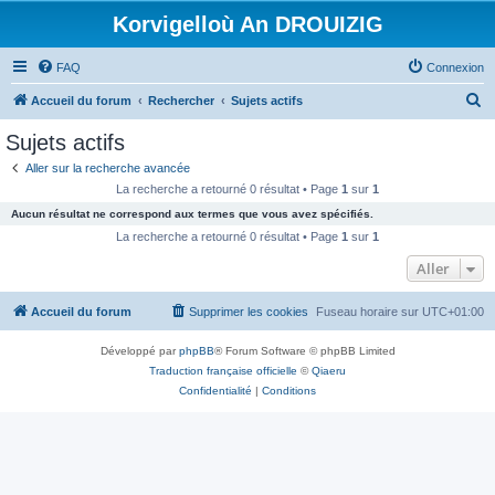
Korvigelloù An DROUIZIG
FAQ
Connexion
R
Accueil du forum
Rechercher
Sujets actifs
e
Sujets actifs
c
Aller sur la recherche avancée
h
La recherche a retourné 0 résultat • Page
1
sur
1
e
Aucun résultat ne correspond aux termes que vous avez spécifiés.
r
La recherche a retourné 0 résultat • Page
1
sur
1
c
Aller
h
Accueil du forum
Supprimer les cookies
Fuseau horaire sur
UTC+01:00
e
r
Développé par
phpBB
® Forum Software © phpBB Limited
Traduction française officielle
©
Qiaeru
Confidentialité
|
Conditions