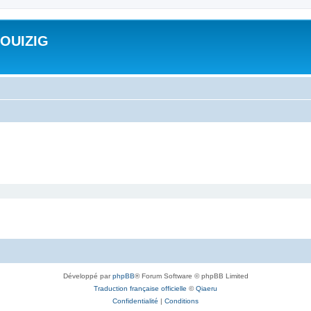
ROUIZIG
Développé par
phpBB
® Forum Software © phpBB Limited
Traduction française officielle
©
Qiaeru
Confidentialité
|
Conditions