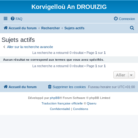
Korvigelloù An DROUIZIG
FAQ
Connexion
R
Accueil du forum
Rechercher
Sujets actifs
e
Sujets actifs
c
Aller sur la recherche avancée
h
La recherche a retourné 0 résultat • Page
1
sur
1
e
Aucun résultat ne correspond aux termes que vous avez spécifiés.
r
La recherche a retourné 0 résultat • Page
1
sur
1
c
Aller
h
Accueil du forum
Supprimer les cookies
Fuseau horaire sur
UTC+01:00
e
r
Développé par
phpBB
® Forum Software © phpBB Limited
Traduction française officielle
©
Qiaeru
Confidentialité
|
Conditions