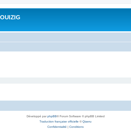
ROUIZIG
Développé par
phpBB
® Forum Software © phpBB Limited
Traduction française officielle
©
Qiaeru
Confidentialité
|
Conditions