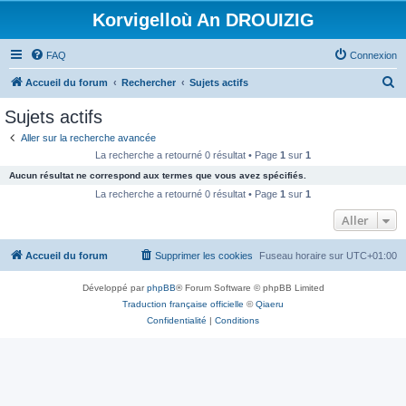
Korvigelloù An DROUIZIG
FAQ
Connexion
R
Accueil du forum
Rechercher
Sujets actifs
e
Sujets actifs
c
Aller sur la recherche avancée
h
La recherche a retourné 0 résultat • Page
1
sur
1
e
Aucun résultat ne correspond aux termes que vous avez spécifiés.
r
La recherche a retourné 0 résultat • Page
1
sur
1
c
Aller
h
Accueil du forum
Supprimer les cookies
Fuseau horaire sur
UTC+01:00
e
r
Développé par
phpBB
® Forum Software © phpBB Limited
Traduction française officielle
©
Qiaeru
Confidentialité
|
Conditions