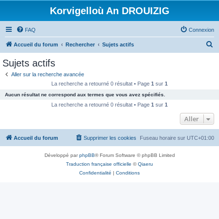
Korvigelloù An DROUIZIG
FAQ
Connexion
R
Accueil du forum
Rechercher
Sujets actifs
e
Sujets actifs
c
Aller sur la recherche avancée
h
La recherche a retourné 0 résultat • Page
1
sur
1
e
Aucun résultat ne correspond aux termes que vous avez spécifiés.
r
La recherche a retourné 0 résultat • Page
1
sur
1
c
Aller
h
Accueil du forum
Supprimer les cookies
Fuseau horaire sur
UTC+01:00
e
r
Développé par
phpBB
® Forum Software © phpBB Limited
Traduction française officielle
©
Qiaeru
Confidentialité
|
Conditions