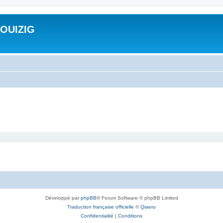
ROUIZIG
Développé par
phpBB
® Forum Software © phpBB Limited
Traduction française officielle
©
Qiaeru
Confidentialité
|
Conditions