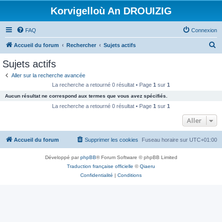
Korvigelloù An DROUIZIG
FAQ
Connexion
R
Accueil du forum
Rechercher
Sujets actifs
e
Sujets actifs
c
Aller sur la recherche avancée
h
La recherche a retourné 0 résultat • Page
1
sur
1
e
Aucun résultat ne correspond aux termes que vous avez spécifiés.
r
La recherche a retourné 0 résultat • Page
1
sur
1
c
Aller
h
Accueil du forum
Supprimer les cookies
Fuseau horaire sur
UTC+01:00
e
r
Développé par
phpBB
® Forum Software © phpBB Limited
Traduction française officielle
©
Qiaeru
Confidentialité
|
Conditions