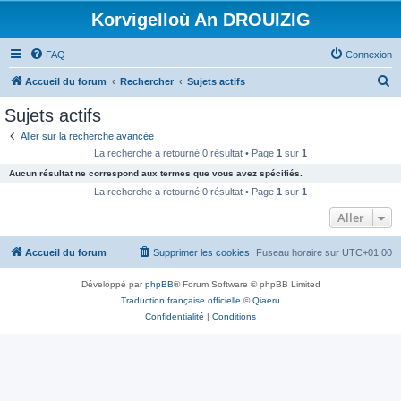
Korvigelloù An DROUIZIG
FAQ
Connexion
R
Accueil du forum
Rechercher
Sujets actifs
e
Sujets actifs
c
Aller sur la recherche avancée
h
La recherche a retourné 0 résultat • Page
1
sur
1
e
Aucun résultat ne correspond aux termes que vous avez spécifiés.
r
La recherche a retourné 0 résultat • Page
1
sur
1
c
Aller
h
Accueil du forum
Supprimer les cookies
Fuseau horaire sur
UTC+01:00
e
r
Développé par
phpBB
® Forum Software © phpBB Limited
Traduction française officielle
©
Qiaeru
Confidentialité
|
Conditions