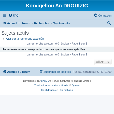
Korvigelloù An DROUIZIG
FAQ
Connexion
R
Accueil du forum
Rechercher
Sujets actifs
e
Sujets actifs
c
Aller sur la recherche avancée
h
La recherche a retourné 0 résultat • Page
1
sur
1
e
Aucun résultat ne correspond aux termes que vous avez spécifiés.
r
La recherche a retourné 0 résultat • Page
1
sur
1
c
Aller
h
Accueil du forum
Supprimer les cookies
Fuseau horaire sur
UTC+01:00
e
r
Développé par
phpBB
® Forum Software © phpBB Limited
Traduction française officielle
©
Qiaeru
Confidentialité
|
Conditions