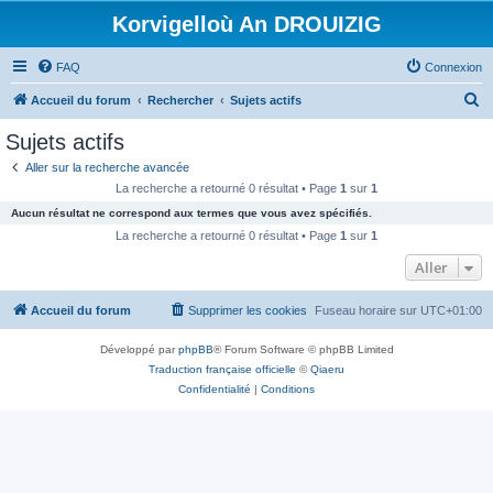
Korvigelloù An DROUIZIG
FAQ
Connexion
R
Accueil du forum
Rechercher
Sujets actifs
e
Sujets actifs
c
Aller sur la recherche avancée
h
La recherche a retourné 0 résultat • Page
1
sur
1
e
Aucun résultat ne correspond aux termes que vous avez spécifiés.
r
La recherche a retourné 0 résultat • Page
1
sur
1
c
Aller
h
Accueil du forum
Supprimer les cookies
Fuseau horaire sur
UTC+01:00
e
r
Développé par
phpBB
® Forum Software © phpBB Limited
Traduction française officielle
©
Qiaeru
Confidentialité
|
Conditions