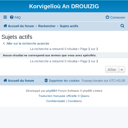
Korvigelloù An DROUIZIG
FAQ
Connexion
R
Accueil du forum
Rechercher
Sujets actifs
e
Sujets actifs
c
Aller sur la recherche avancée
h
La recherche a retourné 0 résultat • Page
1
sur
1
e
Aucun résultat ne correspond aux termes que vous avez spécifiés.
r
La recherche a retourné 0 résultat • Page
1
sur
1
c
Aller
h
Accueil du forum
Supprimer les cookies
Fuseau horaire sur
UTC+01:00
e
r
Développé par
phpBB
® Forum Software © phpBB Limited
Traduction française officielle
©
Qiaeru
Confidentialité
|
Conditions