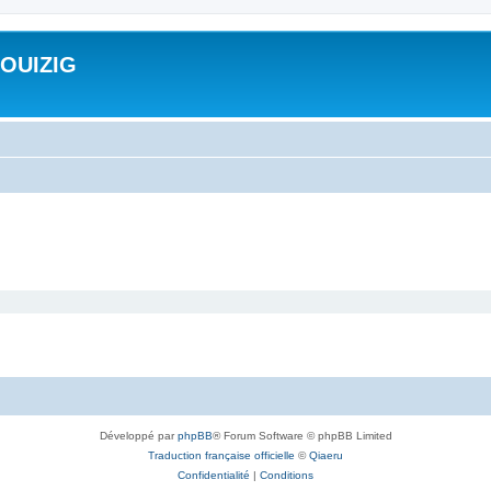
ROUIZIG
Développé par
phpBB
® Forum Software © phpBB Limited
Traduction française officielle
©
Qiaeru
Confidentialité
|
Conditions