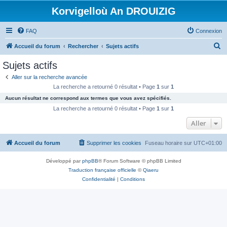
Korvigelloù An DROUIZIG
FAQ
Connexion
R
Accueil du forum
Rechercher
Sujets actifs
e
Sujets actifs
c
Aller sur la recherche avancée
h
La recherche a retourné 0 résultat • Page
1
sur
1
e
Aucun résultat ne correspond aux termes que vous avez spécifiés.
r
La recherche a retourné 0 résultat • Page
1
sur
1
c
Aller
h
Accueil du forum
Supprimer les cookies
Fuseau horaire sur
UTC+01:00
e
r
Développé par
phpBB
® Forum Software © phpBB Limited
Traduction française officielle
©
Qiaeru
Confidentialité
|
Conditions