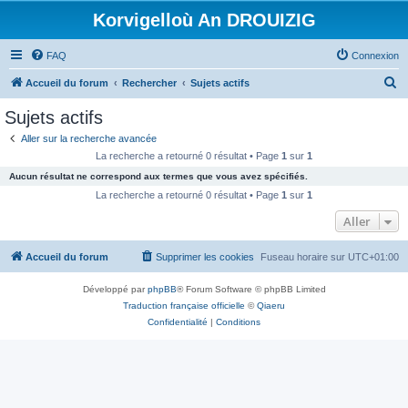
Korvigelloù An DROUIZIG
FAQ
Connexion
R
Accueil du forum
Rechercher
Sujets actifs
e
Sujets actifs
c
Aller sur la recherche avancée
h
La recherche a retourné 0 résultat • Page
1
sur
1
e
Aucun résultat ne correspond aux termes que vous avez spécifiés.
r
La recherche a retourné 0 résultat • Page
1
sur
1
c
Aller
h
Accueil du forum
Supprimer les cookies
Fuseau horaire sur
UTC+01:00
e
r
Développé par
phpBB
® Forum Software © phpBB Limited
Traduction française officielle
©
Qiaeru
Confidentialité
|
Conditions