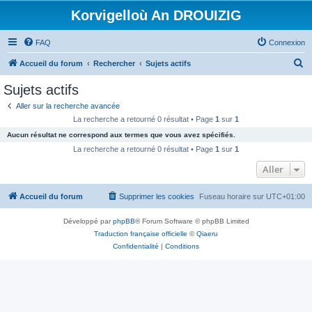
Korvigelloù An DROUIZIG
FAQ
Connexion
R
Accueil du forum
Rechercher
Sujets actifs
e
Sujets actifs
c
Aller sur la recherche avancée
h
La recherche a retourné 0 résultat • Page
1
sur
1
e
Aucun résultat ne correspond aux termes que vous avez spécifiés.
r
La recherche a retourné 0 résultat • Page
1
sur
1
c
Aller
h
Accueil du forum
Supprimer les cookies
Fuseau horaire sur
UTC+01:00
e
r
Développé par
phpBB
® Forum Software © phpBB Limited
Traduction française officielle
©
Qiaeru
Confidentialité
|
Conditions