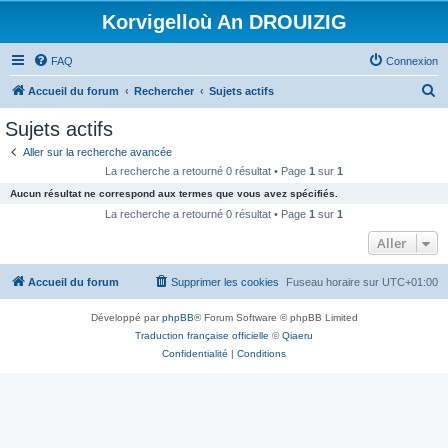
Korvigelloù An DROUIZIG
FAQ
Connexion
R
Accueil du forum
Rechercher
Sujets actifs
e
Sujets actifs
c
Aller sur la recherche avancée
h
La recherche a retourné 0 résultat • Page
1
sur
1
e
Aucun résultat ne correspond aux termes que vous avez spécifiés.
r
La recherche a retourné 0 résultat • Page
1
sur
1
c
Aller
h
Accueil du forum
Supprimer les cookies
Fuseau horaire sur
UTC+01:00
e
r
Développé par
phpBB
® Forum Software © phpBB Limited
Traduction française officielle
©
Qiaeru
Confidentialité
|
Conditions