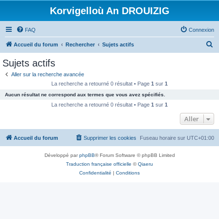
Korvigelloù An DROUIZIG
FAQ
Connexion
R
Accueil du forum
Rechercher
Sujets actifs
e
Sujets actifs
c
Aller sur la recherche avancée
h
La recherche a retourné 0 résultat • Page
1
sur
1
e
Aucun résultat ne correspond aux termes que vous avez spécifiés.
r
La recherche a retourné 0 résultat • Page
1
sur
1
c
Aller
h
Accueil du forum
Supprimer les cookies
Fuseau horaire sur
UTC+01:00
e
r
Développé par
phpBB
® Forum Software © phpBB Limited
Traduction française officielle
©
Qiaeru
Confidentialité
|
Conditions