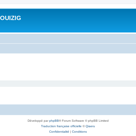
ROUIZIG
Développé par
phpBB
® Forum Software © phpBB Limited
Traduction française officielle
©
Qiaeru
Confidentialité
|
Conditions