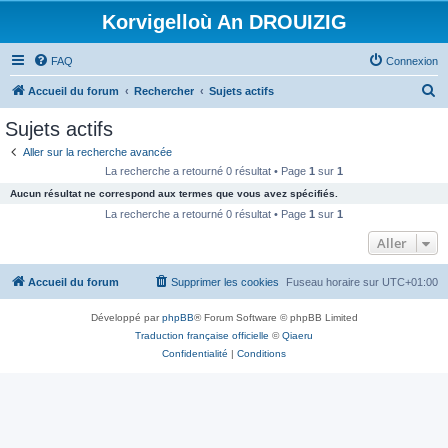
Korvigelloù An DROUIZIG
FAQ
Connexion
R
Accueil du forum
Rechercher
Sujets actifs
e
Sujets actifs
c
Aller sur la recherche avancée
h
La recherche a retourné 0 résultat • Page
1
sur
1
e
Aucun résultat ne correspond aux termes que vous avez spécifiés.
r
La recherche a retourné 0 résultat • Page
1
sur
1
c
Aller
h
Accueil du forum
Supprimer les cookies
Fuseau horaire sur
UTC+01:00
e
r
Développé par
phpBB
® Forum Software © phpBB Limited
Traduction française officielle
©
Qiaeru
Confidentialité
|
Conditions