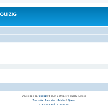
ROUIZIG
Développé par
phpBB
® Forum Software © phpBB Limited
Traduction française officielle
©
Qiaeru
Confidentialité
|
Conditions