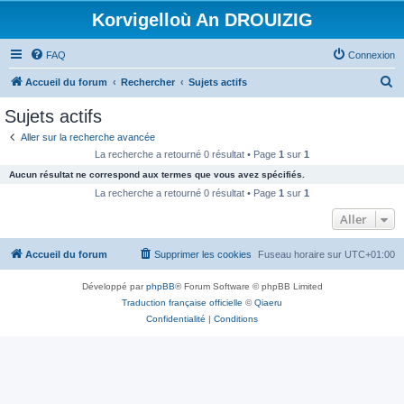
Korvigelloù An DROUIZIG
FAQ
Connexion
R
Accueil du forum
Rechercher
Sujets actifs
e
Sujets actifs
c
Aller sur la recherche avancée
h
La recherche a retourné 0 résultat • Page
1
sur
1
e
Aucun résultat ne correspond aux termes que vous avez spécifiés.
r
La recherche a retourné 0 résultat • Page
1
sur
1
c
Aller
h
Accueil du forum
Supprimer les cookies
Fuseau horaire sur
UTC+01:00
e
r
Développé par
phpBB
® Forum Software © phpBB Limited
Traduction française officielle
©
Qiaeru
Confidentialité
|
Conditions