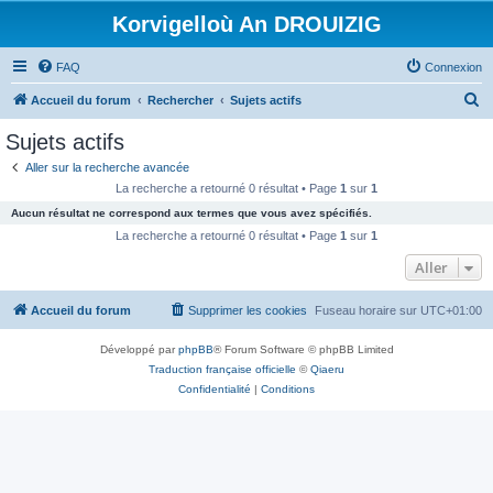
Korvigelloù An DROUIZIG
FAQ
Connexion
R
Accueil du forum
Rechercher
Sujets actifs
e
Sujets actifs
c
Aller sur la recherche avancée
h
La recherche a retourné 0 résultat • Page
1
sur
1
e
Aucun résultat ne correspond aux termes que vous avez spécifiés.
r
La recherche a retourné 0 résultat • Page
1
sur
1
c
Aller
h
Accueil du forum
Supprimer les cookies
Fuseau horaire sur
UTC+01:00
e
r
Développé par
phpBB
® Forum Software © phpBB Limited
Traduction française officielle
©
Qiaeru
Confidentialité
|
Conditions