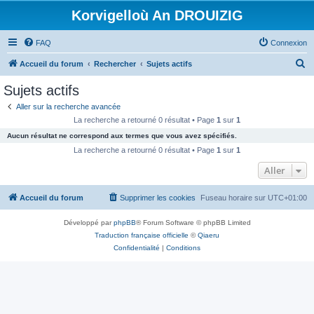
Korvigelloù An DROUIZIG
FAQ
Connexion
R
Accueil du forum
Rechercher
Sujets actifs
e
Sujets actifs
c
Aller sur la recherche avancée
h
La recherche a retourné 0 résultat • Page
1
sur
1
e
Aucun résultat ne correspond aux termes que vous avez spécifiés.
r
La recherche a retourné 0 résultat • Page
1
sur
1
c
Aller
h
Accueil du forum
Supprimer les cookies
Fuseau horaire sur
UTC+01:00
e
r
Développé par
phpBB
® Forum Software © phpBB Limited
Traduction française officielle
©
Qiaeru
Confidentialité
|
Conditions