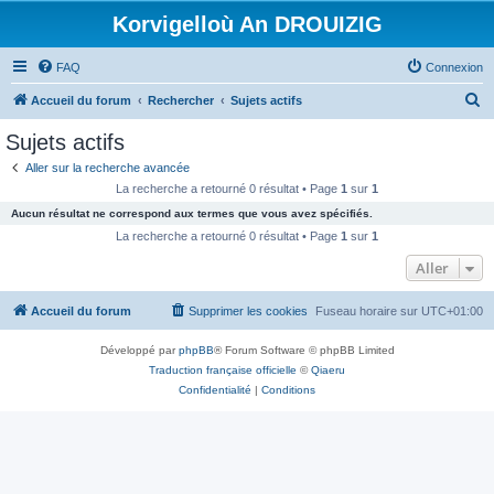
Korvigelloù An DROUIZIG
FAQ
Connexion
R
Accueil du forum
Rechercher
Sujets actifs
e
Sujets actifs
c
Aller sur la recherche avancée
h
La recherche a retourné 0 résultat • Page
1
sur
1
e
Aucun résultat ne correspond aux termes que vous avez spécifiés.
r
La recherche a retourné 0 résultat • Page
1
sur
1
c
Aller
h
Accueil du forum
Supprimer les cookies
Fuseau horaire sur
UTC+01:00
e
r
Développé par
phpBB
® Forum Software © phpBB Limited
Traduction française officielle
©
Qiaeru
Confidentialité
|
Conditions