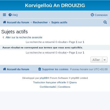
Korvigelloù An DROUIZIG
FAQ
Connexion
R
Accueil du forum
Rechercher
Sujets actifs
e
Sujets actifs
c
Aller sur la recherche avancée
h
La recherche a retourné 0 résultat • Page
1
sur
1
e
Aucun résultat ne correspond aux termes que vous avez spécifiés.
r
La recherche a retourné 0 résultat • Page
1
sur
1
c
Aller
h
Accueil du forum
Supprimer les cookies
Fuseau horaire sur
UTC+01:00
e
r
Développé par
phpBB
® Forum Software © phpBB Limited
Traduction française officielle
©
Qiaeru
Confidentialité
|
Conditions