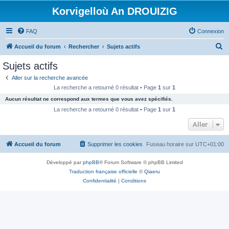
Korvigelloù An DROUIZIG
FAQ
Connexion
R
Accueil du forum
Rechercher
Sujets actifs
e
Sujets actifs
c
Aller sur la recherche avancée
h
La recherche a retourné 0 résultat • Page
1
sur
1
e
Aucun résultat ne correspond aux termes que vous avez spécifiés.
r
La recherche a retourné 0 résultat • Page
1
sur
1
c
Aller
h
Accueil du forum
Supprimer les cookies
Fuseau horaire sur
UTC+01:00
e
r
Développé par
phpBB
® Forum Software © phpBB Limited
Traduction française officielle
©
Qiaeru
Confidentialité
|
Conditions