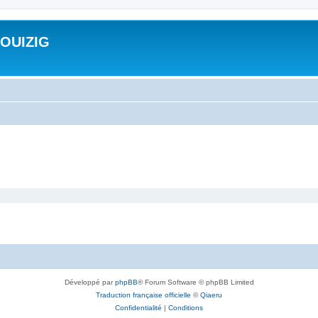
ROUIZIG
Développé par
phpBB
® Forum Software © phpBB Limited
Traduction française officielle
©
Qiaeru
Confidentialité
|
Conditions