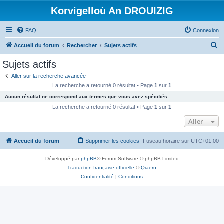
Korvigelloù An DROUIZIG
FAQ
Connexion
R
Accueil du forum
Rechercher
Sujets actifs
e
Sujets actifs
c
Aller sur la recherche avancée
h
La recherche a retourné 0 résultat • Page
1
sur
1
e
Aucun résultat ne correspond aux termes que vous avez spécifiés.
r
La recherche a retourné 0 résultat • Page
1
sur
1
c
Aller
h
Accueil du forum
Supprimer les cookies
Fuseau horaire sur
UTC+01:00
e
r
Développé par
phpBB
® Forum Software © phpBB Limited
Traduction française officielle
©
Qiaeru
Confidentialité
|
Conditions