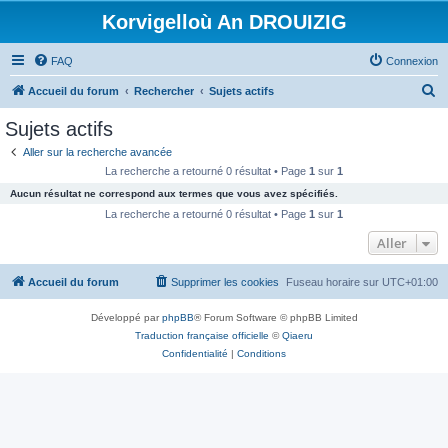
Korvigelloù An DROUIZIG
FAQ
Connexion
R
Accueil du forum
Rechercher
Sujets actifs
e
Sujets actifs
c
Aller sur la recherche avancée
h
La recherche a retourné 0 résultat • Page
1
sur
1
e
Aucun résultat ne correspond aux termes que vous avez spécifiés.
r
La recherche a retourné 0 résultat • Page
1
sur
1
c
Aller
h
Accueil du forum
Supprimer les cookies
Fuseau horaire sur
UTC+01:00
e
r
Développé par
phpBB
® Forum Software © phpBB Limited
Traduction française officielle
©
Qiaeru
Confidentialité
|
Conditions