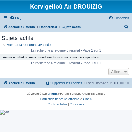
Korvigelloù An DROUIZIG
FAQ
Connexion
R
Accueil du forum
Rechercher
Sujets actifs
e
Sujets actifs
c
Aller sur la recherche avancée
h
La recherche a retourné 0 résultat • Page
1
sur
1
e
Aucun résultat ne correspond aux termes que vous avez spécifiés.
r
La recherche a retourné 0 résultat • Page
1
sur
1
c
Aller
h
Accueil du forum
Supprimer les cookies
Fuseau horaire sur
UTC+01:00
e
r
Développé par
phpBB
® Forum Software © phpBB Limited
Traduction française officielle
©
Qiaeru
Confidentialité
|
Conditions