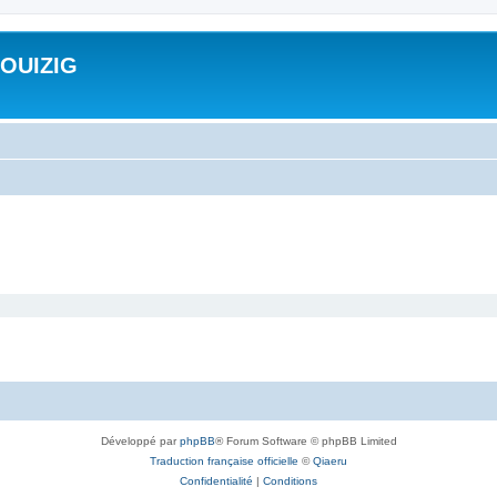
ROUIZIG
Développé par
phpBB
® Forum Software © phpBB Limited
Traduction française officielle
©
Qiaeru
Confidentialité
|
Conditions