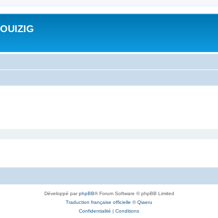
ROUIZIG
Développé par
phpBB
® Forum Software © phpBB Limited
Traduction française officielle
©
Qiaeru
Confidentialité
|
Conditions