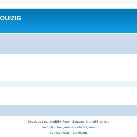
ROUIZIG
Développé par
phpBB
® Forum Software © phpBB Limited
Traduction française officielle
©
Qiaeru
Confidentialité
|
Conditions