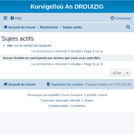
Korvigelloù An DROUIZIG
FAQ
Connexion
R
Accueil du forum
Rechercher
Sujets actifs
e
Sujets actifs
c
Aller sur la recherche avancée
h
La recherche a retourné 0 résultat • Page
1
sur
1
e
Aucun résultat ne correspond aux termes que vous avez spécifiés.
r
La recherche a retourné 0 résultat • Page
1
sur
1
c
Aller
h
Accueil du forum
Supprimer les cookies
Fuseau horaire sur
UTC+01:00
e
r
Développé par
phpBB
® Forum Software © phpBB Limited
Traduction française officielle
©
Qiaeru
Confidentialité
|
Conditions