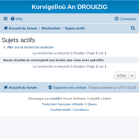
Korvigelloù An DROUIZIG
FAQ
Connexion
R
Accueil du forum
Rechercher
Sujets actifs
e
Sujets actifs
c
Aller sur la recherche avancée
h
La recherche a retourné 0 résultat • Page
1
sur
1
e
Aucun résultat ne correspond aux termes que vous avez spécifiés.
r
La recherche a retourné 0 résultat • Page
1
sur
1
c
Aller
h
Accueil du forum
Supprimer les cookies
Fuseau horaire sur
UTC+01:00
e
r
Développé par
phpBB
® Forum Software © phpBB Limited
Traduction française officielle
©
Qiaeru
Confidentialité
|
Conditions