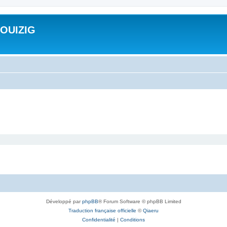
ROUIZIG
Développé par
phpBB
® Forum Software © phpBB Limited
Traduction française officielle
©
Qiaeru
Confidentialité
|
Conditions