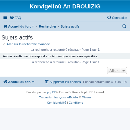
Korvigelloù An DROUIZIG
FAQ
Connexion
R
Accueil du forum
Rechercher
Sujets actifs
e
Sujets actifs
c
Aller sur la recherche avancée
h
La recherche a retourné 0 résultat • Page
1
sur
1
e
Aucun résultat ne correspond aux termes que vous avez spécifiés.
r
La recherche a retourné 0 résultat • Page
1
sur
1
c
Aller
h
Accueil du forum
Supprimer les cookies
Fuseau horaire sur
UTC+01:00
e
r
Développé par
phpBB
® Forum Software © phpBB Limited
Traduction française officielle
©
Qiaeru
Confidentialité
|
Conditions